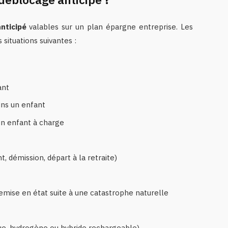
nticipé
valables sur un plan épargne entreprise. Les
situations suivantes :
ant
ins un enfant
’un enfant à charge
, démission, départ à la retraite)
remise en état suite à une catastrophe naturelle
ue, hydrogène ou hybride rechargeable)