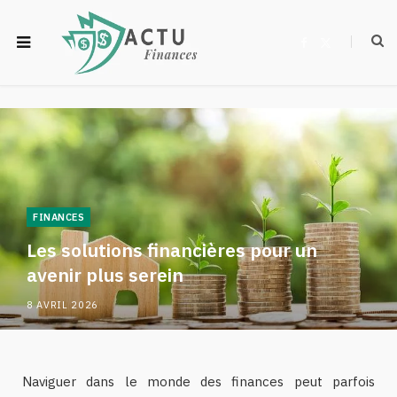
F
X
a
(
c
T
e
w
b
i
o
t
o
t
k
e
r
)
FINANCES
Les solutions financières pour un
avenir plus serein
8 AVRIL 2026
Naviguer dans le monde des finances peut parfois