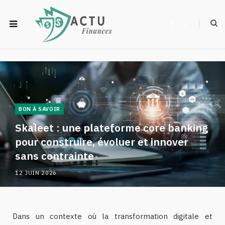
F
X
a
(
c
T
e
w
b
i
o
t
o
t
k
e
r
)
BON À SAVOIR
Skaleet : une plateforme core banking
pour construire, évoluer et innover
sans contrainte
12 JUIN 2026
Dans un contexte où la transformation digitale et